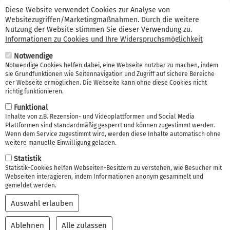
Suche
Direkt
Kontakt (0341) 99 38 66 56
Erstinformation
Diese Website verwendet Cookies zur Analyse von
zum
Websitezugriffen/Marketingmaßnahmen. Durch die weitere
Suche
Inhalt
Nutzung der Website stimmen Sie dieser Verwendung zu.
Informationen zu Cookies und Ihre Widerspruchsmöglichkeit
Navi
Notwendige
akti
Notwendige Cookies helfen dabei, eine Webseite nutzbar zu machen, indem
sie Grundfunktionen wie Seitennavigation und Zugriff auf sichere Bereiche
der Webseite ermöglichen. Die Webseite kann ohne diese Cookies nicht
richtig funktionieren.
Funktional
Inhalte von z.B. Rezension- und Videoplattformen und Social Media
Plattformen sind standardmäßig gesperrt und können zugestimmt werden.
Private Unfallversicheru
Wenn dem Service zugestimmt wird, werden diese Inhalte automatisch ohne
weitere manuelle Einwilligung geladen.
ng Leipzig
Statistik
Statistik-Cookies helfen Webseiten-Besitzern zu verstehen, wie Besucher mit
Webseiten interagieren, indem Informationen anonym gesammelt und
gemeldet werden.
Auswahl erlauben
Ablehnen
Alle zulassen
Einwilligung