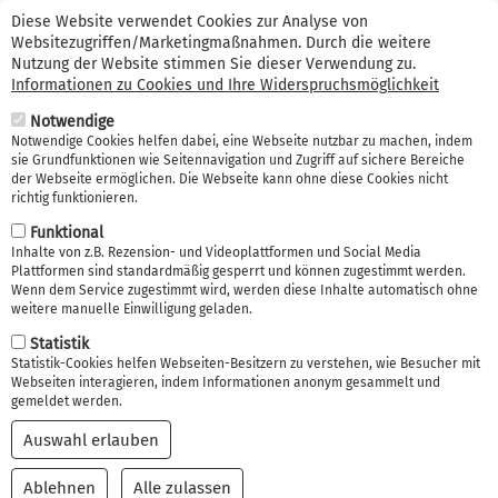
Suche
Direkt
Kontakt (0341) 99 38 66 56
Erstinformation
Diese Website verwendet Cookies zur Analyse von
zum
Websitezugriffen/Marketingmaßnahmen. Durch die weitere
Suche
Inhalt
Nutzung der Website stimmen Sie dieser Verwendung zu.
Informationen zu Cookies und Ihre Widerspruchsmöglichkeit
Navi
Notwendige
akti
Notwendige Cookies helfen dabei, eine Webseite nutzbar zu machen, indem
sie Grundfunktionen wie Seitennavigation und Zugriff auf sichere Bereiche
der Webseite ermöglichen. Die Webseite kann ohne diese Cookies nicht
richtig funktionieren.
Funktional
Inhalte von z.B. Rezension- und Videoplattformen und Social Media
Plattformen sind standardmäßig gesperrt und können zugestimmt werden.
Wenn dem Service zugestimmt wird, werden diese Inhalte automatisch ohne
weitere manuelle Einwilligung geladen.
Statistik
Statistik-Cookies helfen Webseiten-Besitzern zu verstehen, wie Besucher mit
Webseiten interagieren, indem Informationen anonym gesammelt und
gemeldet werden.
Auswahl erlauben
Ablehnen
Alle zulassen
Einwilligung