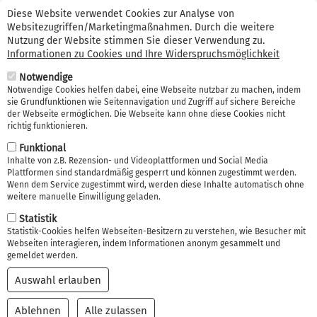
Suche
Direkt
Kontakt (0341) 99 38 66 56
Erstinformation
Diese Website verwendet Cookies zur Analyse von
zum
Websitezugriffen/Marketingmaßnahmen. Durch die weitere
Suche
Inhalt
Nutzung der Website stimmen Sie dieser Verwendung zu.
Informationen zu Cookies und Ihre Widerspruchsmöglichkeit
Navi
Notwendige
akti
Notwendige Cookies helfen dabei, eine Webseite nutzbar zu machen, indem
sie Grundfunktionen wie Seitennavigation und Zugriff auf sichere Bereiche
der Webseite ermöglichen. Die Webseite kann ohne diese Cookies nicht
richtig funktionieren.
Funktional
Inhalte von z.B. Rezension- und Videoplattformen und Social Media
Plattformen sind standardmäßig gesperrt und können zugestimmt werden.
Berufsunfähigkeit absic
Wenn dem Service zugestimmt wird, werden diese Inhalte automatisch ohne
weitere manuelle Einwilligung geladen.
hern Leipzig
Statistik
Statistik-Cookies helfen Webseiten-Besitzern zu verstehen, wie Besucher mit
Webseiten interagieren, indem Informationen anonym gesammelt und
gemeldet werden.
Auswahl erlauben
Ablehnen
Alle zulassen
Einwilligung