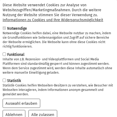
Suche
Direkt
Kontakt (0341) 99 38 66 56
Erstinformation
Diese Website verwendet Cookies zur Analyse von
zum
Websitezugriffen/Marketingmaßnahmen. Durch die weitere
Suche
Inhalt
Nutzung der Website stimmen Sie dieser Verwendung zu.
Informationen zu Cookies und Ihre Widerspruchsmöglichkeit
Navi
Notwendige
akti
Notwendige Cookies helfen dabei, eine Webseite nutzbar zu machen, indem
sie Grundfunktionen wie Seitennavigation und Zugriff auf sichere Bereiche
der Webseite ermöglichen. Die Webseite kann ohne diese Cookies nicht
richtig funktionieren.
Funktional
Inhalte von z.B. Rezension- und Videoplattformen und Social Media
Plattformen sind standardmäßig gesperrt und können zugestimmt werden.
Erwerbsunfähigkeitsver
Wenn dem Service zugestimmt wird, werden diese Inhalte automatisch ohne
weitere manuelle Einwilligung geladen.
sicherung gegen Berufs
Statistik
unfähigkeit
Statistik-Cookies helfen Webseiten-Besitzern zu verstehen, wie Besucher mit
Webseiten interagieren, indem Informationen anonym gesammelt und
gemeldet werden.
Auswahl erlauben
Ablehnen
Alle zulassen
Einwilligung