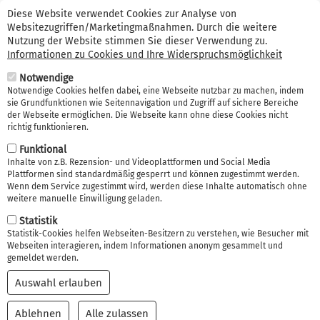
Suche
Direkt
Kontakt (0341) 99 38 66 56
Erstinformation
Diese Website verwendet Cookies zur Analyse von
zum
Websitezugriffen/Marketingmaßnahmen. Durch die weitere
Suche
Inhalt
Nutzung der Website stimmen Sie dieser Verwendung zu.
Informationen zu Cookies und Ihre Widerspruchsmöglichkeit
Navi
Notwendige
akti
Notwendige Cookies helfen dabei, eine Webseite nutzbar zu machen, indem
sie Grundfunktionen wie Seitennavigation und Zugriff auf sichere Bereiche
der Webseite ermöglichen. Die Webseite kann ohne diese Cookies nicht
richtig funktionieren.
Funktional
Inhalte von z.B. Rezension- und Videoplattformen und Social Media
Plattformen sind standardmäßig gesperrt und können zugestimmt werden.
Private Unfallversicheru
Wenn dem Service zugestimmt wird, werden diese Inhalte automatisch ohne
weitere manuelle Einwilligung geladen.
ng Leipzig
Statistik
Statistik-Cookies helfen Webseiten-Besitzern zu verstehen, wie Besucher mit
Webseiten interagieren, indem Informationen anonym gesammelt und
gemeldet werden.
Auswahl erlauben
Ablehnen
Alle zulassen
Einwilligung