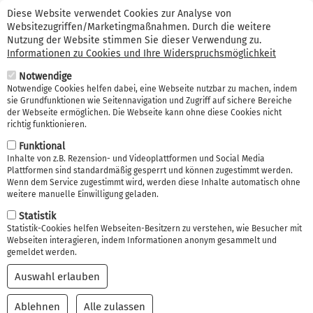
Suche
Direkt
Kontakt (0341) 99 38 66 56
Erstinformation
Diese Website verwendet Cookies zur Analyse von
zum
Websitezugriffen/Marketingmaßnahmen. Durch die weitere
Suche
Inhalt
Nutzung der Website stimmen Sie dieser Verwendung zu.
Informationen zu Cookies und Ihre Widerspruchsmöglichkeit
Navi
Notwendige
akti
Notwendige Cookies helfen dabei, eine Webseite nutzbar zu machen, indem
sie Grundfunktionen wie Seitennavigation und Zugriff auf sichere Bereiche
der Webseite ermöglichen. Die Webseite kann ohne diese Cookies nicht
richtig funktionieren.
Funktional
Inhalte von z.B. Rezension- und Videoplattformen und Social Media
Plattformen sind standardmäßig gesperrt und können zugestimmt werden.
Erwerbsunfähigkeitsver
Wenn dem Service zugestimmt wird, werden diese Inhalte automatisch ohne
weitere manuelle Einwilligung geladen.
sicherung Leipzig
Statistik
Statistik-Cookies helfen Webseiten-Besitzern zu verstehen, wie Besucher mit
Webseiten interagieren, indem Informationen anonym gesammelt und
gemeldet werden.
Auswahl erlauben
Ablehnen
Alle zulassen
Einwilligung