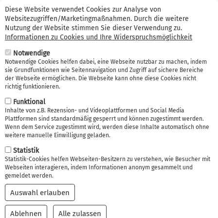
Suche
Direkt
Kontakt (0341) 99 38 66 56
Erstinformation
Diese Website verwendet Cookies zur Analyse von
zum
Websitezugriffen/Marketingmaßnahmen. Durch die weitere
Suche
Inhalt
Nutzung der Website stimmen Sie dieser Verwendung zu.
Informationen zu Cookies und Ihre Widerspruchsmöglichkeit
Navi
Notwendige
akti
Notwendige Cookies helfen dabei, eine Webseite nutzbar zu machen, indem
sie Grundfunktionen wie Seitennavigation und Zugriff auf sichere Bereiche
der Webseite ermöglichen. Die Webseite kann ohne diese Cookies nicht
richtig funktionieren.
Funktional
Inhalte von z.B. Rezension- und Videoplattformen und Social Media
Plattformen sind standardmäßig gesperrt und können zugestimmt werden.
Private Rentenversicher
Wenn dem Service zugestimmt wird, werden diese Inhalte automatisch ohne
weitere manuelle Einwilligung geladen.
ung für den Ruhestand
Statistik
Statistik-Cookies helfen Webseiten-Besitzern zu verstehen, wie Besucher mit
Webseiten interagieren, indem Informationen anonym gesammelt und
gemeldet werden.
Auswahl erlauben
Ablehnen
Alle zulassen
Einwilligung